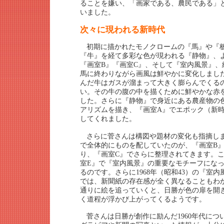
ることを嫌い、「画家である、農民である」
いました。
次々に現われる新時代
初期に描かれたモノクロームの『馬』や『
『牛』を経て多彩な色が現われる『静物』、
『画室B』『画室C』、そして『室内風景』、
馬に終わりながら画風は鮮やかに変化しまし
んだ牛はガスが溜まって大きく膨らんでくる
い。その牛の腹の中を描くために鮮やかな赤
した。さらに『静物』で身近にある農産物の
アリズムを描き、『画室A』でエポック（新
してくれました。
さらに菅さんは構図や題材の変化も指摘し
で全体的にものを配していたのが、『画室B
り、『画室C』でさらに整理されてきます。
室E』で『室内風景』の重要なモチーフにな
るのです。さらに1968年（昭和43）の『室内
では、新聞紙の存在感が全く異なることもわ
通りに絵を追っていくと、日勝が色の扉を開
く道程が浮かび上がってくるようです。
菅さんは日勝が創作に励んだ1960年代に