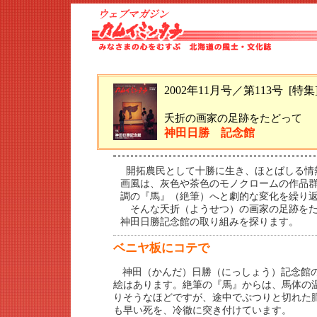
2002年11月号／第113号 [特
夭折の画家の足跡をたどって
神田日勝 記念館
開拓農民として十勝に生き、ほとばしる情熱
画風は、灰色や茶色のモノクロームの作品
調の『馬』（絶筆）へと劇的な変化を繰り
そんな夭折（ようせつ）の画家の足跡をた
神田日勝記念館の取り組みを探ります。
ベニヤ板にコテで
神田（かんだ）日勝（にっしょう）記念館
絵はあります。絶筆の『馬』からは、馬体の
りそうなほどですが、途中でぷつりと切れた
も早い死を、冷徹に突き付けています。