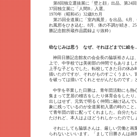
第8回独立選抜展に「壁と顔」出品。第24回
37回独立展に「人間B」入選。
1970年（昭和45）32歳8カ月
第25回全道展に「室内風景」を出品。6月
れ風邪をひき込む。8月、体の不調が続き、2
勝記念館所蔵作品図録より抜粋）
幼なじみは思う なぜ、それほどまでに絵を
神田日勝記念館友の会会長の脇坂裕さんは
上で、中学校では美術部の仲間でもありまし
上手な子どもでした。転校してきた日の休み
描いたのですが、それがものすごくうまい。
を破っては描いてくれとせがんだものです」
中学を卒業した日勝は、青年団活動にも熱
集まって芝居の稽古をしたり体育会をしたり
出しはせず、元気で明るく仲間に融け込んで
象に残っているのが全道展初入選の時のこと
て青年団の皆に配ってくれました。自分たち
たけれど、本人はよほどうれしかったのでし
それにしても脇坂さんは、厳しい労働と画
られないといいます。「まして日勝さんは疎