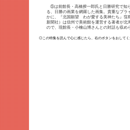
⑤は前館長・高橋揆一郎氏と日勝研究で知
る、日勝の画業を網羅した画集。貴重なプラ
かに、『北国願望 わが愛する美神たち』窪島
新聞社）は信州で美術館を運営する著者が北
ので、現館長・小檜山博さんとの対話も収め
◎この特集を読んで心に感じたら、右のボタンをおして