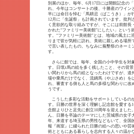
別展のほか、毎年、6月17日には開館記念の
れ、今年はコンサートの後、十勝産のワイン
半には命日を悼む「馬耕忌（ばこうき）」が
12月に「生誕祭」も計画されています。批判
く意欲的な取り組みですが、そこには前館長
かれた“ファミリー美術館”にしたい」という
す。“ファミリー美術館”とは、地域の風土に
りまで皆が気軽に訪れ、美術に親しめる場所
で言い表したもの。ちなみに蕪墾祭のネーミ
す。
さらに館では、毎年、全国の小中学生を対
す。日氓ｪ馬の絵を多く残したこと、その背
い関わりから馬の絵となったわけですが、道
場や乗馬だけでなく、流鏑馬（やぶさめ）を
れ、審査する側も人と馬の多様な関わりに改
うです。
こうした多彩な活動をサポートしているの
す。日勝の世界を深く理解し記念館を愛する1
念館よりひと足先に創立10周年を迎えました
ん、日勝を卒論のテーマにした茨城県の女子
年、来道する埼玉県の男性などもいて、全国
報『画室』に綴られた日勝の絵への思いや芸
術とともにある暮らしを志向する人々の温か