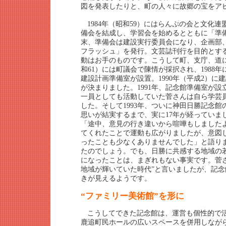
図を発表したりと、町の人々に故郷の宝をア
1984年（昭和59）にはらんぷの会と文化
備会を結成し、学習会を始めるとともに「準
末、準備会は建設実行委員会になり、企画部
フラッシュ」を発行。文芸誌刊行を目的とす
動はお手のものです。こうして町、支庁、道に
和61）には町議会で陳情が採択され、1988
建設計画準備室が設置。1990年（平成2）に
が決まりました。1991年、記念館準備室が
一員としても活動していた菅さんは自ら学芸
した。そして1993年、ついに神田日勝記念
思いが結実するまで、実に17年が経っていま
「途中、意見の行き違いから喧嘩もしました
てくれたことで運動も広がりましたが、意図
ったことも少なくありませんでした」と語りま
たのでしょう。でも、日勝に共感する地域の
になったことは、まぎれもない事実です。菅
地域が輝いていた時代”と言いましたが、記
きが見えるようです。
“ファミリー美術館”を形に
こうしてできた記念館は、運営も個性的で
鹿追町民ホールの広いスペースを併用しなが