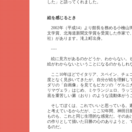
した」と語ってくれました。
絵を感じるとき
2002年（平成14）より館長を務める小檜
文学賞、北海道新聞文学賞を受賞した作家で
社）があります。滝上町出身。
----
絵に見方があるのかどうか、わからない。
絵がわからないということになるのかもしれ
ここ10年ほどでイタリア、スペイン、チェ
度となく見歩いてきたが、自分が絵を理解し
ダリの「自画像」を見てもピカソの「ゲルニ
リマヴェラ」はじめ、ミケランジェロ、ラッ
底を重苦しい澱（おり）のような流動体がう
そしてぼくは、これでいいと思っている。
と考えているからだが、ここ32年間、神田日
ものも、これと同じ生理的な感覚だ。そのあ
の作りとして描いた日勝の心のありようと、
るのだ。