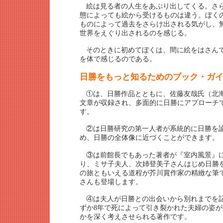
絵は見る者の人生をあぶり出してくる。さ
態によっても絵から受けるものは違う。ぼく
ものによって過去をさらけ出される気がし、
世界をえぐり出されるのを感じる。
そのときに初めてぼくは、間に絵をはさん
を体で感じるのである。
日勝をもっと知るためのブック・ガ
①は、日勝作品とともに、佐藤友哉氏（北
文章が収録され、多面的に日勝にアプローチ
す。
②は日勝研究の第一人者が系統的に日勝を
め、日勝の全体像に近づくことができます。
③は前館長でもあった著者が『室内風景』
り、ミサ子夫人、次姉登美子さんはじめ日勝
の旅ともいえる道程が芥川賞作家の精緻な筆
さんも登場します。
④は夫人が日勝との出会いから別れまでを
ずか8年で死によって引き裂かれた夫婦の姿
かを深く考えさせられる著作です。