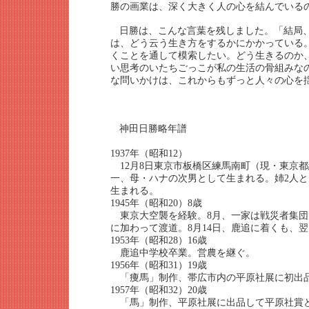
勝の画業は、深く大きく人の心を結んでいる
日勝は、こんな言葉を残しました。「結局
は、どう云う生き方をするかにかかっている
くことを通して模索したい。どう生きるのか
い思考のいたちごっこが私の生活の骨組みな
な問いかけは、これからもずっと人々の心を
神田日勝略年譜
1937年（昭和12）
12月8日東京市板橋区練馬南町（現・東京
一、母・ハナの次男として生まれる。姉2人と
生まれる。
1945年（昭和20）8歳
東京大空襲を経験。8月、一家は戦災者集団
に加わって渡道。8月14日、鹿追に着くも、
1953年（昭和28）16歳
鹿追中学校卒業。営農を継ぐ。
1956年（昭和31）19歳
「痩馬」制作、帯広市内の平原社展に初出
1957年（昭和32）20歳
「馬」制作、平原社展に出品して平原社賞