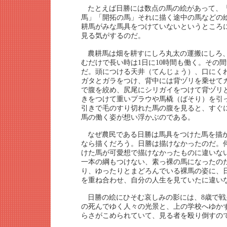
たとえば日勝には数点の馬の絵があって、
馬」「開拓の馬」それに描く途中の馬などの
耕馬がみな馬具をつけていないというところ
見る気がするのだ。
農耕馬は畑を耕すにしろ丸太の運搬にしろ
むだけで長い時は1日に10時間も働く。その
だ。頭につける天井（てんじょう）、口にく
ガタとガラをつけ、背中には背ヅリを乗せて
で腹を絞め、尻尾にシリガイをつけて背ヅリ
きをつけて重いプラウや馬橇（ばそり）を引
引きで毛のすり切れた馬の腹を見ると、すぐ
馬の働く姿が想い浮かぶのである。
なぜ農民である日勝は馬具をつけた馬を描
なら描くだろう。日勝は描けなかったのだ。
けた馬が可愛想で描けなかったものに違いな
一本の綱もつけない、素っ裸の馬になったの
り、ゆったりとまどろんでいる裸馬の姿に、
を重ね合わせ、自分の人生を見ていたに違い
日勝の絵にひそむ哀しみの影には、8歳で
の死んでゆく人々の光景と、上の学校へゆか
らさがこめられていて、見る者を殴り倒すの