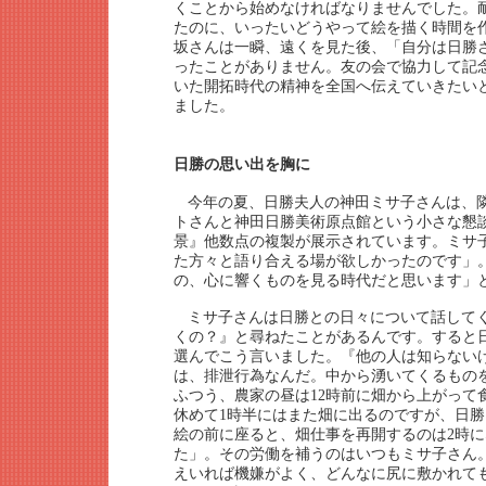
くことから始めなければなりませんでした。
たのに、いったいどうやって絵を描く時間を
坂さんは一瞬、遠くを見た後、「自分は日勝
ったことがありません。友の会で協力して記
いた開拓時代の精神を全国へ伝えていきたい
ました。
日勝の思い出を胸に
今年の夏、日勝夫人の神田ミサ子さんは、
トさんと神田日勝美術原点館という小さな懇
景』他数点の複製が展示されています。ミサ
た方々と語り合える場が欲しかったのです」
の、心に響くものを見る時代だと思います」
ミサ子さんは日勝との日々について話して
くの？』と尋ねたことがあるんです。すると
選んでこう言いました。『他の人は知らない
は、排泄行為なんだ。中から湧いてくるもの
ふつう、農家の昼は12時前に畑から上がって
休めて1時半にはまた畑に出るのですが、日
絵の前に座ると、畑仕事を再開するのは2時に
た」。その労働を補うのはいつもミサ子さん
えいれば機嫌がよく、どんなに尻に敷かれて