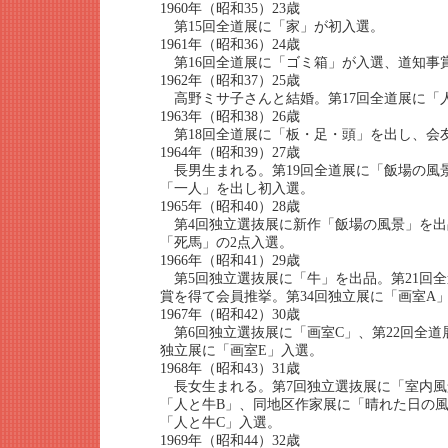
1960年（昭和35）23歳
第15回全道展に「家」が初入選。
1961年（昭和36）24歳
第16回全道展に「ゴミ箱」が入選、道知事
1962年（昭和37）25歳
高野ミサ子さんと結婚。第17回全道展に「
1963年（昭和38）26歳
第18回全道展に「板・足・頭」を出し、会
1964年（昭和39）27歳
長男生まれる。第19回全道展に「飯場の風景
「一人」を出し初入選。
1965年（昭和40）28歳
第4回独立選抜展に新作「飯場の風景」を出
「死馬」の2点入選。
1966年（昭和41）29歳
第5回独立選抜展に「牛」を出品。第21回
賞を得て会員推挙。第34回独立展に「画室A
1967年（昭和42）30歳
第6回独立選抜展に「画室C」、第22回全道
独立展に「画室E」入選。
1968年（昭和43）31歳
長女生まれる。第7回独立選抜展に「室内風
「人と牛B」、同地区作家展に「晴れた日の風
「人と牛C」入選。
1969年（昭和44）32歳