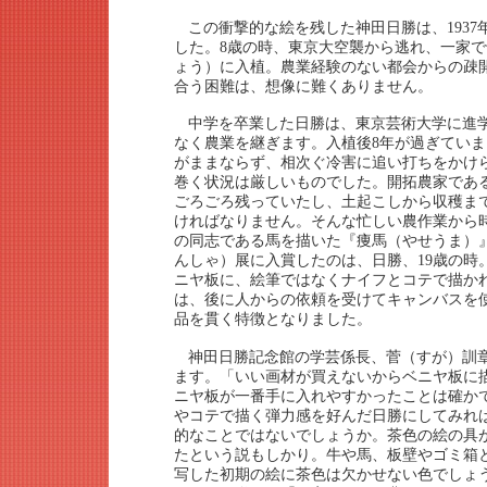
この衝撃的な絵を残した神田日勝は、1937
した。8歳の時、東京大空襲から逃れ、一家
ょう）に入植。農業経験のない都会からの疎
合う困難は、想像に難くありません。
中学を卒業した日勝は、東京芸術大学に進
なく農業を継ぎます。入植後8年が過ぎてい
がままならず、相次ぐ冷害に追い打ちをかけ
巻く状況は厳しいものでした。開拓農家であ
ごろごろ残っていたし、土起こしから収穫ま
ければなりません。そんな忙しい農作業から
の同志である馬を描いた『痩馬（やせうま）
んしゃ）展に入賞したのは、日勝、19歳の時
ニヤ板に、絵筆ではなくナイフとコテで描か
は、後に人からの依頼を受けてキャンバスを
品を貫く特徴となりました。
神田日勝記念館の学芸係長、菅（すが）訓
ます。「いい画材が買えないからベニヤ板に
ニヤ板が一番手に入れやすかったことは確か
やコテで描く弾力感を好んだ日勝にしてみれ
的なことではないでしょうか。茶色の絵の具
たという説もしかり。牛や馬、板壁やゴミ箱
写した初期の絵に茶色は欠かせない色でしょ