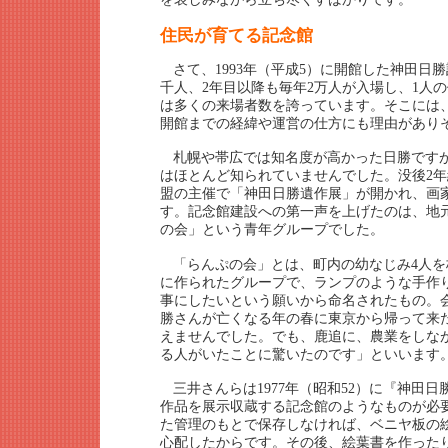
住民が育てる記念館
さて、1993年（平成5）に開館した神田日
千人、2年目以降も毎年2万人が入場し、1人
は多くの来場者数を誇っています。そこには
開館までの経緯や運営の仕方にも理由があり
札幌や帯広では知名度が高かった日勝です
はほとんど知られていませんでした。没後2年経
盟の主催で「神田日勝遺作展」が開かれ、画
す。記念館建設への第一声を上げたのは、地
の会」という青年グループでした。
「らんぷの会」とは、町内の幼なじみ4人
に作られたグループで、ランプのような手作
事にしたいという願いから命名されたもの。
勝さんが亡くなる年の春に東京から帰って来
えませんでした。でも、鹿追に、農業をしな
る人がいたことに驚いたのです」といいます
三井さんらは1977年（昭和52）に『神田
作品を展示収蔵する記念館のようなものが必
た管理のもとで保存しなければ、ベニヤ板の
心配したからです。その後、絵葉書を作った