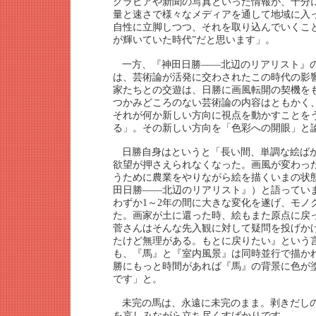
グラビアや新聞の写真といった情報が、十分
量と速さで様々なメディアを通して地域に入
自性に立脚しつつ、それを取り込んでいくこ
が輝いていた時代”だと思います」。
一方、『神田日勝――北辺のリアリスト』
は、芸術論が活発に交わされたこの時代の影
家たちとの交遊は、日勝に画風転開の契機を
つかみどころのない芸術論の内容はともかく
それが何か新しい方向に視点を動かすことを
る」。その新しい方向を「色彩への開眼」と
日勝自身はというと「長い間、単調な絵ば
欲望が押さえられなくなった。画風が変わっ
うために農業をやりながら絵を描くいまの状
田日勝――北辺のリアリスト』）と語ってい
わずか1～2年の間に大きな変化を遂げ、モノ
た。画家が土に還った時、絵もまた原点に戻
菅さんはそんな先入観に対して疑問を投げか
たけど無理がある。もとに戻りたい』という
も、『馬』と『室内風景』は同時並行で描か
勝にもっと時間があれば『馬』の背景に色が
です」と。
未完の馬は、永遠に未完のまま。剥きだし
を哀しみながら立ち尽くすばかりです。