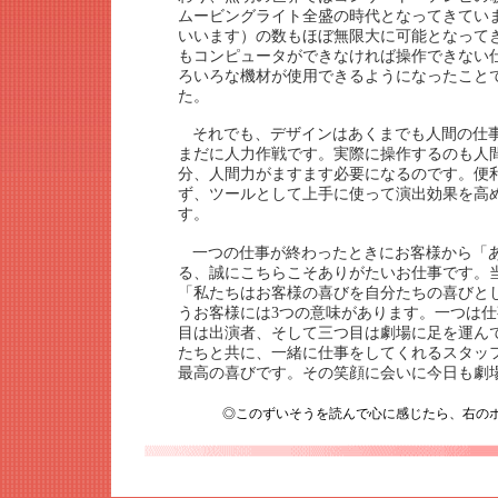
ムービングライト全盛の時代となってきてい
いいます）の数もほぼ無限大に可能となって
もコンピュータができなければ操作できない
ろいろな機材が使用できるようになったこと
た。
それでも、デザインはあくまでも人間の仕
まだに人力作戦です。実際に操作するのも人
分、人間力がますます必要になるのです。便
ず、ツールとして上手に使って演出効果を高
す。
一つの仕事が終わったときにお客様から「
る、誠にこちらこそありがたいお仕事です。
「私たちはお客様の喜びを自分たちの喜びと
うお客様には3つの意味があります。一つは
目は出演者、そして三つ目は劇場に足を運ん
たちと共に、一緒に仕事をしてくれるスタッ
最高の喜びです。その笑顔に会いに今日も劇
◎このずいそうを読んで心に感じたら、右の