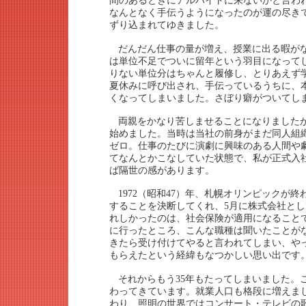
間のあるときにアルバイトに来ないかと言わ
なんとなく手伝うようになったのが運の尽き
ずり込まれてゆきました。
だんだん仕事の量が増え、授業に出る暇が
は単位不足でついに留年という羽目になって
りない単位分はちゃんと履修し、とりあえず
夏休みに呼び出され、手伝っているうちに、
くなってしまいました。さぼり癖がついてし
両親をかなり苦しませることになりました
始めました。当時は当社の前身がまだ同人組
ゼロ。仕事のたびに演劇に興味のある人間や
てなんとかこなしていた状態で、私が正式入
ば隔世の感があります。
1972（昭和47）年、札幌オリンピックが
することを決断してくれ、5月に株式会社と
れしかったのは、社会保険が適用になること
に行ったところ、こんな職種は聞いたことが
きたら受け付けてやると言われてしまい、や
もらえたという経緯もなつかしい思い出です
それからもう35年もたってしまいました。
わってきています。就業人口も格段に増えま
わり、照明の世界ではコンサート・テレビの