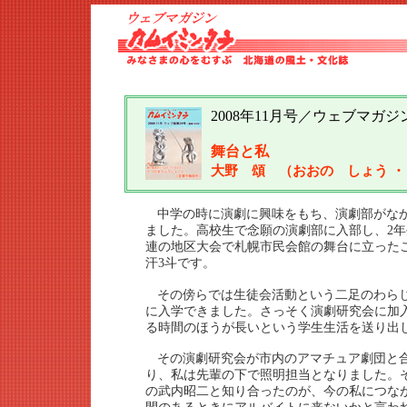
2008年11月号／ウェブマガジ
舞台と私
大野 頌 （おおの しょう ・
中学の時に演劇に興味をもち、演劇部がな
ました。高校生で念願の演劇部に入部し、2
連の地区大会で札幌市民会館の舞台に立った
汗3斗です。
その傍らでは生徒会活動という二足のわら
に入学できました。さっそく演劇研究会に加
る時間のほうが長いという学生生活を送り出
その演劇研究会が市内のアマチュア劇団と
り、私は先輩の下で照明担当となりました。
の武内昭二と知り合ったのが、今の私につな